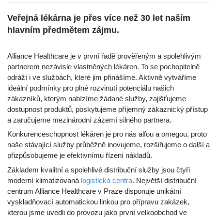
Veřejná lékárna je přes více než 30 let naším
hlavním předmětem zájmu.
Alliance Healthcare je v první řadě prověřeným a spolehlivým
partnerem nezávisle vlastněných lékáren. To se pochopitelně
odráží i ve službách, které jim přinášíme. Aktivně vytváříme
ideální podmínky pro plné rozvinutí potenciálu našich
zákazníků, kterým nabízíme žádané služby, zajišťujeme
dostupnost produktů, poskytujeme příjemný zákaznický přístup
a zaručujeme mezinárodní zázemí silného partnera.
Konkurenceschopnost lékáren je pro nás alfou a omegou, proto
naše stávající služby průběžně inovujeme, rozšiřujeme o další a
přizpůsobujeme je efektivnímu řízení nákladů.
Základem kvalitní a spolehlivé distribuční služby jsou čtyři
moderní klimatizovaná
logistická centra
. Největší distribuční
centrum Alliance Healthcare v Praze disponuje unikátní
vyskladňovací automatickou linkou pro přípravu zakázek,
kterou jsme uvedli do provozu jako první velkoobchod ve