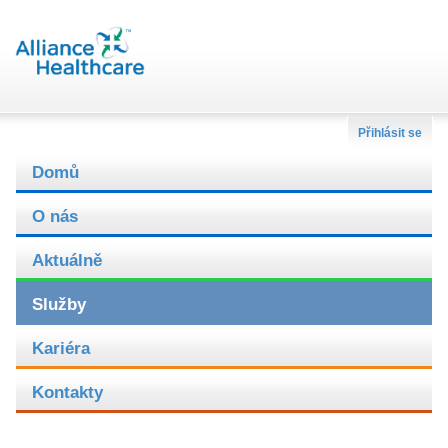
Přihlásit se
Domů
O nás
Aktuálně
Služby
Kariéra
Kontakty