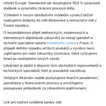
střední Evropě. Standardně tak dosahujeme 99,8 % správnosti
dodávek a výrazného zkrácení procesní doby.
Vzhledem k novým distribučním modelům výrobců běžně
realizujeme dodávky do celé lékárenské a nemocniční sítě v
České republice.
O bezproblémové přijetí telefonických, modemových a
internetových objednávek zákazníků se starají operátoři a
techničtí specialisté našeho
kontaktního centra
v Praze. V
případě delšího výpadku určitých produktů u výrobce navíc
zajišťujeme pro naše zákazníky rezervace, které vyřizujeme
ihned po naskladnění nových zásob.
Lékárnám je taktéž k dispozici tým obchodních reprezentantů a
technických specialistů, kteří je pravidelně navštěvují.
Veřejným lékárnám nadále poskytujeme finanční poradenství,
pomáháme s financováním provozu a umožňujeme
postupování pohledávek za zdravotními pojišťovnami.
Link pro stažení vzdálené správy zde.