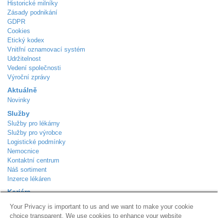
Historické milníky
Zásady podnikání
GDPR
Cookies
Etický kodex
Vnitřní oznamovací systém
Udržitelnost
Vedení společnosti
Výroční zprávy
Aktuálně
Novinky
Služby
Služby pro lékárny
Služby pro výrobce
Logistické podmínky
Nemocnice
Kontaktní centrum
Náš sortiment
Inzerce lékáren
Kariéra
Aktuálně volná místa
Your Privacy is important to us and we want to make your cookie
Kontakt
choice transparent. We use cookies to enhance your website