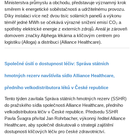
Ministerstva průmyslu a obchodu, představuje významný krok
směrem k energetické soběstačnosti a udržitelnému provozu.
Díky instalaci více než dvou tisíc solárních panelů a výkonu
téměř jedné MWh se očekává výrazné snížení emisí CO₂ a
spotřeby elektrické energie z externích zdrojů. Areál je zároveň
domovem značky Alphega lékárna a klíčovým centrem pro
logistiku (Alloga) a distribuci (Alliance Healthcare).
Společné úsilí o dostupnost léčiv: Správa státních
hmotných rezerv navštívila sídlo Alliance Healthcare,
předního velkodistributora léků v České republice
Tento týden zavítala Správa státních hmotných rezerv (SSHR)
do pražského sídla společnosti Alliance Healthcare, předního
velkodistributora léčiv v České republice. Předsedu SSHR
Pavla Švagra přivítal Jan Rohrbacher, výkonný ředitel Alliance
Healthcare, aby společně diskutovali o strategii zajištění
dostupnosti klíčových léčiv pro české zdravotnictví.