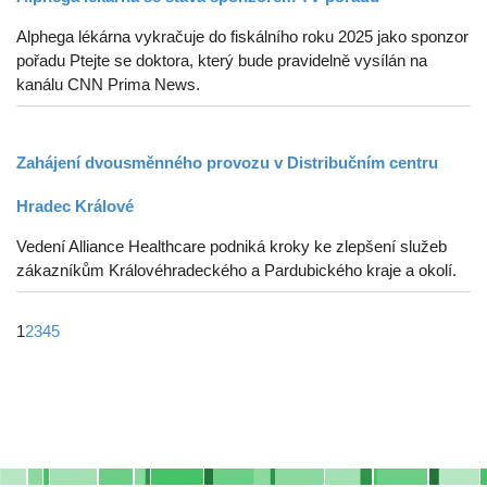
Alphega lékárna vykračuje do fiskálního roku 2025 jako sponzor
pořadu Ptejte se doktora, který bude pravidelně vysílán na
kanálu CNN Prima News.
Zahájení dvousměnného provozu v Distribučním centru
Hradec Králové
Vedení Alliance Healthcare podniká kroky ke zlepšení služeb
zákazníkům Královéhradeckého a Pardubického kraje a okolí.
1
2
3
4
5