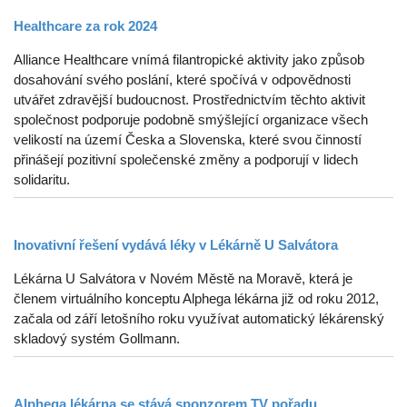
Healthcare za rok 2024
Alliance Healthcare vnímá filantropické aktivity jako způsob
dosahování svého poslání, které spočívá v odpovědnosti
utvářet zdravější budoucnost. Prostřednictvím těchto aktivit
společnost podporuje podobně smýšlející organizace všech
velikostí na území Česka a Slovenska, které svou činností
přinášejí pozitivní společenské změny a podporují v lidech
solidaritu.
Inovativní řešení vydává léky v Lékárně U Salvátora
Lékárna U Salvátora v Novém Městě na Moravě, která je
členem virtuálního konceptu Alphega lékárna již od roku 2012,
začala od září letošního roku využívat automatický lékárenský
skladový systém Gollmann.
Alphega lékárna se stává sponzorem TV pořadu