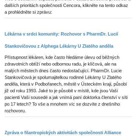
dalších prioritách společnosti Cencora, klikněte na tento odkaz
a prohlédněte si zprávu:
Lékárna v srdci komunity: Rozhovor s PharmDr. Lucií
Stankovičovou z Alphega Lékárny U Zlatého anděla
Přístupnost lékáren, kde často hledáme úlevu od běžných
zdravotních obtíží nebo odbornou radu, je klíčová, ale na
malých městech dnes často nedostačující. PharmDr. Lucie
Stankovičová je spolumajitelkou rodinné Lékárny U Zlatého
anděla, která v Podbořanech, městě v Ústeckém kraji, působí
již od roku 1993. Jaké to je působit v místě, kde jsou Vaši
pacienti Vaši sousedé a jak vnímá paní doktorka členství v síti
po 17 letech? To vše a mnohem víc se dozvíte z dnešního
rozhovoru.
Zpráva o filantropických aktivitách společnosti Alliance