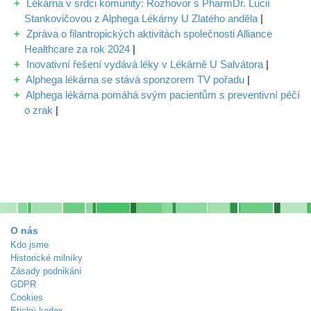
Lékárna v srdci komunity: Rozhovor s PharmDr. Lucií
Stankovičovou z Alphega Lékárny U Zlatého anděla
|
Zpráva o filantropických aktivitách společnosti Alliance
Healthcare za rok 2024
|
Inovativní řešení vydává léky v Lékárně U Salvátora
|
Alphega lékárna se stává sponzorem TV pořadu
|
Alphega lékárna pomáhá svým pacientům s preventivní péčí
o zrak
|
O nás
Kdo jsme
Historické milníky
Zásady podnikání
GDPR
Cookies
Etický kodex