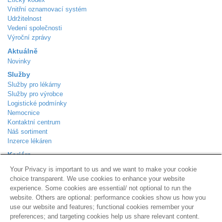
Vnitřní oznamovací systém
Udržitelnost
Vedení společnosti
Výroční zprávy
Aktuálně
Novinky
Služby
Služby pro lékárny
Služby pro výrobce
Logistické podmínky
Nemocnice
Kontaktní centrum
Náš sortiment
Inzerce lékáren
Kariéra
Aktuálně volná místa
Your Privacy is important to us and we want to make your cookie
Kontakt
choice transparent. We use cookies to enhance your website
Podle Trati 624/7
experience. Some cookies are essential/ not optional to run the
Praha 10 - Malešice
website. Others are optional: performance cookies show us how you
108 00
use our website and features; functional cookies remember your
Zákaznická linka
800 310 101
preferences; and targeting cookies help us share relevant content.