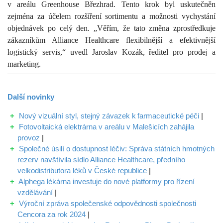
v areálu Greenhouse Březhrad. Tento krok byl uskutečněn
zejména za účelem rozšíření sortimentu a možnosti vychystání
objednávek po celý den. „Věřím, že tato změna zprostředkuje
zákazníkům Alliance Healthcare flexibilnější a efektivnější
logistický servis,“ uvedl Jaroslav Kozák, ředitel pro prodej a
marketing.
Další
novinky
Nový vizuální styl, stejný závazek k farmaceutické péči
|
Fotovoltaická elektrárna v areálu v Malešicích zahájila
provoz
|
Společné úsilí o dostupnost léčiv: Správa státních hmotných
rezerv navštívila sídlo Alliance Healthcare, předního
velkodistributora léků v České republice
|
Alphega lékárna investuje do nové platformy pro řízení
vzdělávání
|
Výroční zpráva společenské odpovědnosti společnosti
Cencora za rok 2024
|