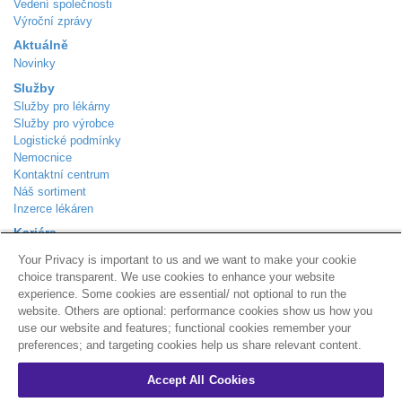
Vedení společnosti
Výroční zprávy
Aktuálně
Novinky
Služby
Služby pro lékárny
Služby pro výrobce
Logistické podmínky
Nemocnice
Kontaktní centrum
Náš sortiment
Inzerce lékáren
Kariéra
Aktuálně volná místa
Your Privacy is important to us and we want to make your cookie
Kontakt
choice transparent. We use cookies to enhance your website
Podle Trati 624/7
experience. Some cookies are essential/ not optional to run the
Praha 10 - Malešice
website. Others are optional: performance cookies show us how you
108 00
use our website and features; functional cookies remember your
Zákaznická linka
800 310 101
preferences; and targeting cookies help us share relevant content.
info@alliance-healthcare.cz
+
Distribuční centra
Accept All Cookies