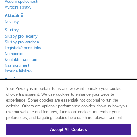
Vedení společnosti
Výroční zprávy
Aktuálně
Novinky
Služby
Služby pro lékárny
Služby pro výrobce
Logistické podmínky
Nemocnice
Kontaktní centrum
Náš sortiment
Inzerce lékáren
Kariéra
Aktuálně volná místa
Your Privacy is important to us and we want to make your cookie
Kontakt
choice transparent. We use cookies to enhance your website
Podle Trati 624/7
experience. Some cookies are essential/ not optional to run the
Praha 10 - Malešice
website. Others are optional: performance cookies show us how you
108 00
use our website and features; functional cookies remember your
Zákaznická linka
800 310 101
preferences; and targeting cookies help us share relevant content.
info@alliance-healthcare.cz
+
Distribuční centra
Accept All Cookies