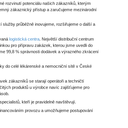
lné rozvinutí potenciálu našich zákazníků, kterým
jemný zákaznický přístup a zaručujeme mezinárodní
í služby průběžně inovujeme, rozšiřujeme o další a
ovaná
logistická centra
. Největší distribuční centrum
inkou pro přípravu zakázek, kterou jsme uvedli do
eme 99,8 % správnosti dodávek a výrazného zkrácení
y do celé lékárenské a nemocniční sítě v České
k zákazníků se starají operátoři a techničtí
čitých produktů u výrobce navíc zajišťujeme pro
ásob.
cialistů, kteří je pravidelně navštěvují.
 financováním provozu a umožňujeme postupování