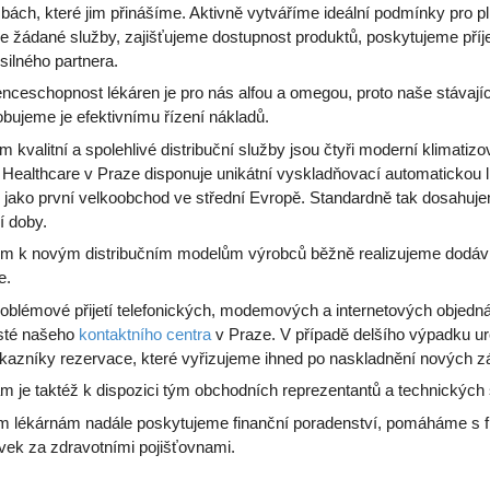
žbách, které jim přinášíme. Aktivně vytváříme ideální podmínky pro p
e žádané služby, zajišťujeme dostupnost produktů, poskytujeme pří
silného partnera.
nceschopnost lékáren je pro nás alfou a omegou, proto naše stávajíc
bujeme je efektivnímu řízení nákladů.
 kvalitní a spolehlivé distribuční služby jsou čtyři moderní klimatiz
 Healthcare v Praze disponuje unikátní vyskladňovací automatickou l
 jako první velkoobchod ve střední Evropě. Standardně tak dosahuj
í doby.
m k novým distribučním modelům výrobců běžně realizujeme dodávk
e.
blémové přijetí telefonických, modemových a internetových objednáve
isté našeho
kontaktního centra
v Praze. V případě delšího výpadku ur
kazníky rezervace, které vyřizujeme ihned po naskladnění nových z
 je taktéž k dispozici tým obchodních reprezentantů a technických spe
m lékárnám nadále poskytujeme finanční poradenství, pomáháme s
vek za zdravotními pojišťovnami.