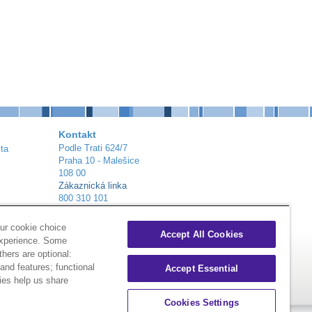
Kontakt
Podle Trati 624/7
ta
Praha 10 - Malešice
108 00
Zákaznická linka
800 310 101
info@alliance-healthcare.cz
+
Distribuční centra
ur cookie choice
Accept All Cookies
experience. Some
thers are optional:
nd features; functional
Accept Essential
ies help us share
Cookies Settings