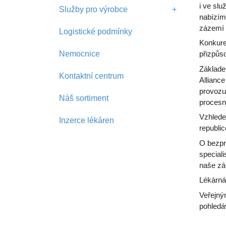
i ve slu
Služby pro výrobce
+
nabízím
zázemí 
Logistické podmínky
Konkure
Nemocnice
přizpůso
Základem
Kontaktní centrum
Alliance
provozu
Náš sortiment
procesn
Vzhlede
Inzerce lékáren
republic
O bezpro
special
naše zá
Lékárnám
Veřejný
pohledá