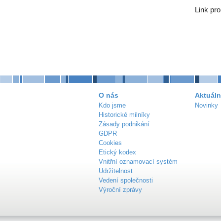
Link pr
O nás
Aktuáln
Kdo jsme
Novinky
Historické milníky
Zásady podnikání
GDPR
Cookies
Etický kodex
Vnitřní oznamovací systém
Udržitelnost
Vedení společnosti
Výroční zprávy