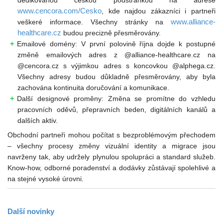
www.cencora.com/Cesko
, kde najdou zákazníci i partneři
www.alliance-
veškeré informace. Všechny stránky na
healthcare.cz
budou precizně přesměrovány.
Emailové domény: V první polovině října dojde k postupné
změně emailových adres z @alliance-healthcare.cz na
@cencora.cz s výjimkou adres s koncovkou @alphega.cz.
Všechny adresy budou důkladně přesměrovány, aby byla
zachována kontinuita doručování a komunikace.
Další designové proměny: Změna se promítne do vzhledu
pracovních oděvů, přepravních beden, digitálních kanálů a
dalších aktiv.
Obchodní partneři mohou počítat s bezproblémovým přechodem
– všechny procesy změny vizuální identity a migrace jsou
navrženy tak, aby udržely plynulou spolupráci a standard služeb.
Know-how, odborné poradenství a dodávky zůstávají spolehlivé a
na stejné vysoké úrovni.
Další
novinky