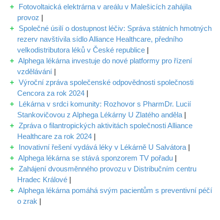
Fotovoltaická elektrárna v areálu v Malešicích zahájila
provoz
|
Společné úsilí o dostupnost léčiv: Správa státních hmotných
rezerv navštívila sídlo Alliance Healthcare, předního
velkodistributora léků v České republice
|
Alphega lékárna investuje do nové platformy pro řízení
vzdělávání
|
Výroční zpráva společenské odpovědnosti společnosti
Cencora za rok 2024
|
Lékárna v srdci komunity: Rozhovor s PharmDr. Lucií
Stankovičovou z Alphega Lékárny U Zlatého anděla
|
Zpráva o filantropických aktivitách společnosti Alliance
Healthcare za rok 2024
|
Inovativní řešení vydává léky v Lékárně U Salvátora
|
Alphega lékárna se stává sponzorem TV pořadu
|
Zahájení dvousměnného provozu v Distribučním centru
Hradec Králové
|
Alphega lékárna pomáhá svým pacientům s preventivní péčí
o zrak
|