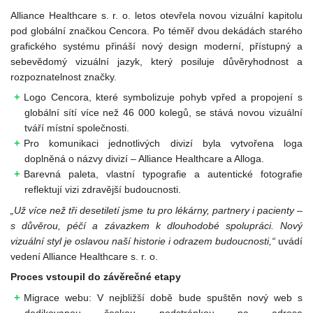
Alliance Healthcare s. r. o. letos otevřela novou vizuální kapitolu
pod globální značkou Cencora. Po téměř dvou dekádách starého
grafického systému přináší nový design moderní, přístupný a
sebevědomý vizuální jazyk, který posiluje důvěryhodnost a
rozpoznatelnost značky.
Logo Cencora, které symbolizuje pohyb vpřed a propojení s
globální sítí více než 46 000 kolegů, se stává novou vizuální
tváří místní společnosti.
Pro komunikaci jednotlivých divizí byla vytvořena loga
doplněná o názvy divizí – Alliance Healthcare a Alloga.
Barevná paleta, vlastní typografie a autentické fotografie
reflektují vizi zdravější budoucnosti.
„Už více než tři desetiletí jsme tu pro lékárny, partnery i pacienty –
s důvěrou, péčí a závazkem k dlouhodobé spolupráci. Nový
vizuální styl je oslavou naší historie i odrazem budoucnosti,“
uvádí
vedení Alliance Healthcare s. r. o.
Proces vstoupil do závěrečné etapy
Migrace webu: V nejbližší době bude spuštěn nový web s
dedikovanou českou podstránkou na adrese