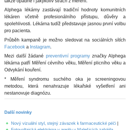
takže opadne i jakýkoliv strach z měření.
Alphega lékárny zastávají tradiční hodnoty komunitních
lékáren včetně profesionálního přístupu, důvěry a
spolehlivosti. Lékárna tudíž představuje jasnou první volbu
pro pacienta.
Průběh kampaně je možno sledovat na sociálních sítích
Facebook
a
Instagram
.
Mezi další žádané
preventivní programy
značky Alphega
lékárna patří Měření cévního věku, Měření plicního věku a
Odvykání kouření.
*
Měření syndromu suchého oka je screeningovou
metodou, která nenahrazuje lékařské vyšetření ani
nestanovuje diagnózu.
Další
novinky
Nový vizuální styl, stejný závazek k farmaceutické péči
|
Fotovoltaická elektrárna v areálu v Malešicích zahájila