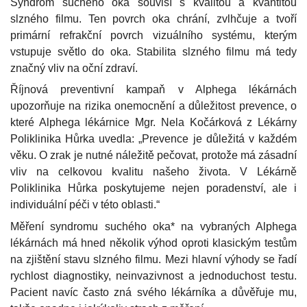
Syndrom suchého oka souvisí s kvalitou a kvantitou
slzného filmu. Ten povrch oka chrání, zvlhčuje a tvoří
primární refrakční povrch vizuálního systému, kterým
vstupuje světlo do oka. Stabilita slzného filmu má tedy
značný vliv na oční zdraví.
Říjnová preventivní kampaň v Alphega lékárnách
upozorňuje na rizika onemocnění a důležitost prevence, o
které Alphega lékárnice Mgr. Nela Kočárková z Lékárny
Poliklinika Hůrka uvedla: „Prevence je důležitá v každém
věku. O zrak je nutné náležitě pečovat, protože má zásadní
vliv na celkovou kvalitu našeho života. V Lékárně
Poliklinika Hůrka poskytujeme nejen poradenství, ale i
individuální péči v této oblasti.“
Měření syndromu suchého oka* na vybraných Alphega
lékárnách má hned několik výhod oproti klasickým testům
na zjištění stavu slzného filmu. Mezi hlavní výhody se řadí
rychlost diagnostiky, neinvazivnost a jednoduchost testu.
Pacient navíc často zná svého lékárníka a důvěřuje mu,