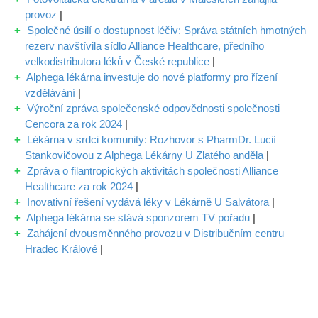
provoz
|
Společné úsilí o dostupnost léčiv: Správa státních hmotných
rezerv navštívila sídlo Alliance Healthcare, předního
velkodistributora léků v České republice
|
Alphega lékárna investuje do nové platformy pro řízení
vzdělávání
|
Výroční zpráva společenské odpovědnosti společnosti
Cencora za rok 2024
|
Lékárna v srdci komunity: Rozhovor s PharmDr. Lucií
Stankovičovou z Alphega Lékárny U Zlatého anděla
|
Zpráva o filantropických aktivitách společnosti Alliance
Healthcare za rok 2024
|
Inovativní řešení vydává léky v Lékárně U Salvátora
|
Alphega lékárna se stává sponzorem TV pořadu
|
Zahájení dvousměnného provozu v Distribučním centru
Hradec Králové
|