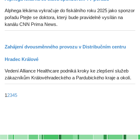
Alphega lékárna vykračuje do fiskálního roku 2025 jako sponzor
pořadu Ptejte se doktora, který bude pravidelně vysílán na
kanálu CNN Prima News.
Zahájení dvousměnného provozu v Distribučním centru
Hradec Králové
Vedení Alliance Healthcare podniká kroky ke zlepšení služeb
zákazníkům Královéhradeckého a Pardubického kraje a okolí.
1
2
3
4
5