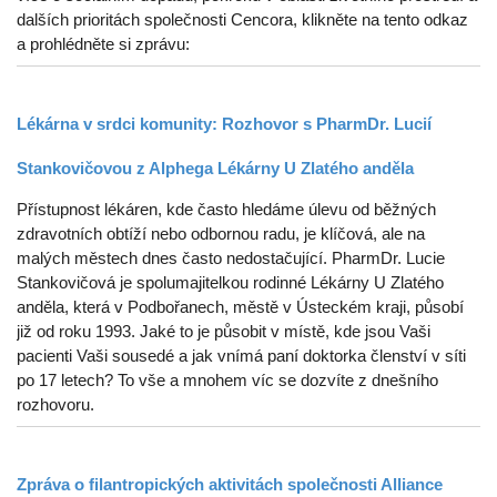
dalších prioritách společnosti Cencora, klikněte na tento odkaz
a prohlédněte si zprávu:
Lékárna v srdci komunity: Rozhovor s PharmDr. Lucií
Stankovičovou z Alphega Lékárny U Zlatého anděla
Přístupnost lékáren, kde často hledáme úlevu od běžných
zdravotních obtíží nebo odbornou radu, je klíčová, ale na
malých městech dnes často nedostačující. PharmDr. Lucie
Stankovičová je spolumajitelkou rodinné Lékárny U Zlatého
anděla, která v Podbořanech, městě v Ústeckém kraji, působí
již od roku 1993. Jaké to je působit v místě, kde jsou Vaši
pacienti Vaši sousedé a jak vnímá paní doktorka členství v síti
po 17 letech? To vše a mnohem víc se dozvíte z dnešního
rozhovoru.
Zpráva o filantropických aktivitách společnosti Alliance