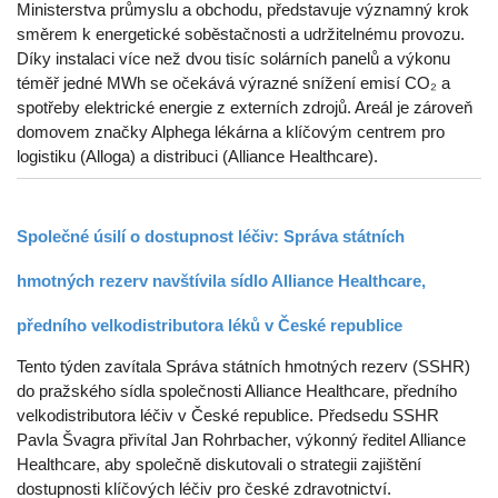
Ministerstva průmyslu a obchodu, představuje významný krok
směrem k energetické soběstačnosti a udržitelnému provozu.
Díky instalaci více než dvou tisíc solárních panelů a výkonu
téměř jedné MWh se očekává výrazné snížení emisí CO₂ a
spotřeby elektrické energie z externích zdrojů. Areál je zároveň
domovem značky Alphega lékárna a klíčovým centrem pro
logistiku (Alloga) a distribuci (Alliance Healthcare).
Společné úsilí o dostupnost léčiv: Správa státních
hmotných rezerv navštívila sídlo Alliance Healthcare,
předního velkodistributora léků v České republice
Tento týden zavítala Správa státních hmotných rezerv (SSHR)
do pražského sídla společnosti Alliance Healthcare, předního
velkodistributora léčiv v České republice. Předsedu SSHR
Pavla Švagra přivítal Jan Rohrbacher, výkonný ředitel Alliance
Healthcare, aby společně diskutovali o strategii zajištění
dostupnosti klíčových léčiv pro české zdravotnictví.