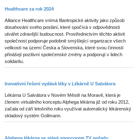
Healthcare za rok 2024
Alliance Healthcare vnímá filantropické aktivity jako způsob
dosahování svého poslání, které spočívá v odpovědnosti
utvářet zdravější budoucnost. Prostřednictvím těchto aktivit
společnost podporuje podobně smýšlející organizace všech
velikostí na území Česka a Slovenska, které svou činností
přinášejí pozitivní společenské změny a podporují v lidech
solidaritu.
Inovativní řešení vydává léky v Lékárně U Salvátora
Lékárna U Salvátora v Novém Městě na Moravě, která je
členem virtuálního konceptu Alphega lékárna již od roku 2012,
začala od září letošního roku využívat automatický lékárenský
skladový systém Gollmann.
Alphega lékárna se stává sponzorem TV pořadu