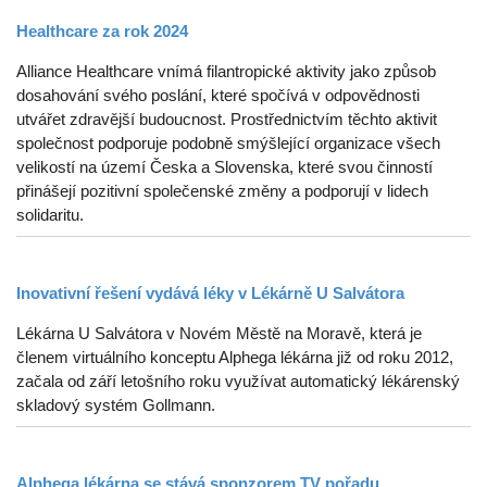
Healthcare za rok 2024
Alliance Healthcare vnímá filantropické aktivity jako způsob
dosahování svého poslání, které spočívá v odpovědnosti
utvářet zdravější budoucnost. Prostřednictvím těchto aktivit
společnost podporuje podobně smýšlející organizace všech
velikostí na území Česka a Slovenska, které svou činností
přinášejí pozitivní společenské změny a podporují v lidech
solidaritu.
Inovativní řešení vydává léky v Lékárně U Salvátora
Lékárna U Salvátora v Novém Městě na Moravě, která je
členem virtuálního konceptu Alphega lékárna již od roku 2012,
začala od září letošního roku využívat automatický lékárenský
skladový systém Gollmann.
Alphega lékárna se stává sponzorem TV pořadu