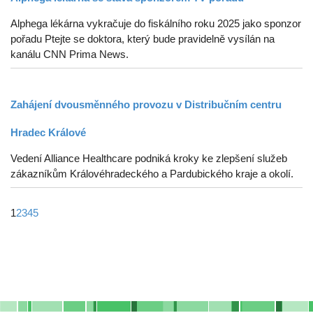
Alphega lékárna vykračuje do fiskálního roku 2025 jako sponzor
pořadu Ptejte se doktora, který bude pravidelně vysílán na
kanálu CNN Prima News.
Zahájení dvousměnného provozu v Distribučním centru
Hradec Králové
Vedení Alliance Healthcare podniká kroky ke zlepšení služeb
zákazníkům Královéhradeckého a Pardubického kraje a okolí.
1
2
3
4
5