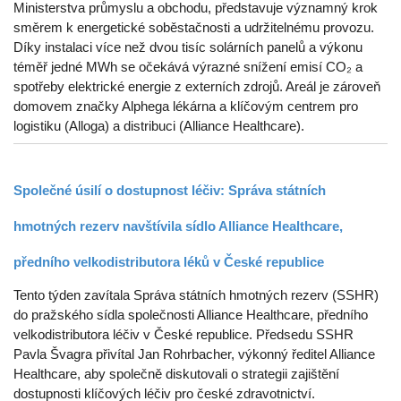
Ministerstva průmyslu a obchodu, představuje významný krok
směrem k energetické soběstačnosti a udržitelnému provozu.
Díky instalaci více než dvou tisíc solárních panelů a výkonu
téměř jedné MWh se očekává výrazné snížení emisí CO₂ a
spotřeby elektrické energie z externích zdrojů. Areál je zároveň
domovem značky Alphega lékárna a klíčovým centrem pro
logistiku (Alloga) a distribuci (Alliance Healthcare).
Společné úsilí o dostupnost léčiv: Správa státních
hmotných rezerv navštívila sídlo Alliance Healthcare,
předního velkodistributora léků v České republice
Tento týden zavítala Správa státních hmotných rezerv (SSHR)
do pražského sídla společnosti Alliance Healthcare, předního
velkodistributora léčiv v České republice. Předsedu SSHR
Pavla Švagra přivítal Jan Rohrbacher, výkonný ředitel Alliance
Healthcare, aby společně diskutovali o strategii zajištění
dostupnosti klíčových léčiv pro české zdravotnictví.