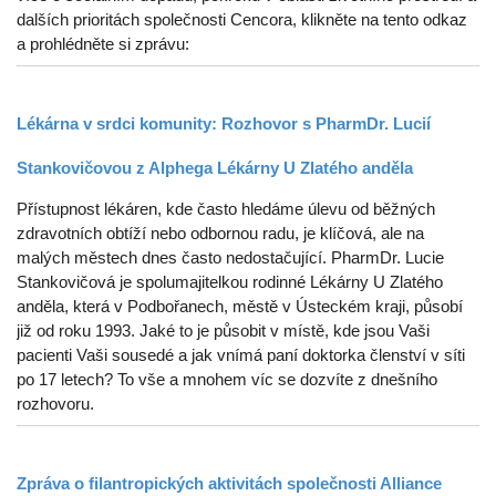
dalších prioritách společnosti Cencora, klikněte na tento odkaz
a prohlédněte si zprávu:
Lékárna v srdci komunity: Rozhovor s PharmDr. Lucií
Stankovičovou z Alphega Lékárny U Zlatého anděla
Přístupnost lékáren, kde často hledáme úlevu od běžných
zdravotních obtíží nebo odbornou radu, je klíčová, ale na
malých městech dnes často nedostačující. PharmDr. Lucie
Stankovičová je spolumajitelkou rodinné Lékárny U Zlatého
anděla, která v Podbořanech, městě v Ústeckém kraji, působí
již od roku 1993. Jaké to je působit v místě, kde jsou Vaši
pacienti Vaši sousedé a jak vnímá paní doktorka členství v síti
po 17 letech? To vše a mnohem víc se dozvíte z dnešního
rozhovoru.
Zpráva o filantropických aktivitách společnosti Alliance