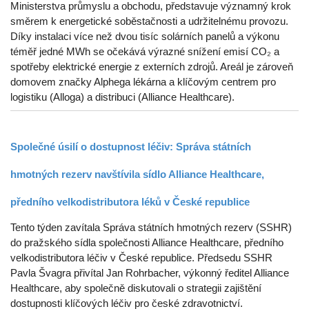
Ministerstva průmyslu a obchodu, představuje významný krok
směrem k energetické soběstačnosti a udržitelnému provozu.
Díky instalaci více než dvou tisíc solárních panelů a výkonu
téměř jedné MWh se očekává výrazné snížení emisí CO₂ a
spotřeby elektrické energie z externích zdrojů. Areál je zároveň
domovem značky Alphega lékárna a klíčovým centrem pro
logistiku (Alloga) a distribuci (Alliance Healthcare).
Společné úsilí o dostupnost léčiv: Správa státních
hmotných rezerv navštívila sídlo Alliance Healthcare,
předního velkodistributora léků v České republice
Tento týden zavítala Správa státních hmotných rezerv (SSHR)
do pražského sídla společnosti Alliance Healthcare, předního
velkodistributora léčiv v České republice. Předsedu SSHR
Pavla Švagra přivítal Jan Rohrbacher, výkonný ředitel Alliance
Healthcare, aby společně diskutovali o strategii zajištění
dostupnosti klíčových léčiv pro české zdravotnictví.