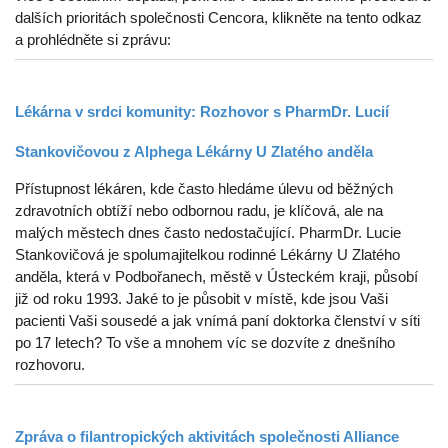
dalších prioritách společnosti Cencora, klikněte na tento odkaz
a prohlédněte si zprávu:
Lékárna v srdci komunity: Rozhovor s PharmDr. Lucií
Stankovičovou z Alphega Lékárny U Zlatého anděla
Přístupnost lékáren, kde často hledáme úlevu od běžných
zdravotních obtíží nebo odbornou radu, je klíčová, ale na
malých městech dnes často nedostačující. PharmDr. Lucie
Stankovičová je spolumajitelkou rodinné Lékárny U Zlatého
anděla, která v Podbořanech, městě v Ústeckém kraji, působí
již od roku 1993. Jaké to je působit v místě, kde jsou Vaši
pacienti Vaši sousedé a jak vnímá paní doktorka členství v síti
po 17 letech? To vše a mnohem víc se dozvíte z dnešního
rozhovoru.
Zpráva o filantropických aktivitách společnosti Alliance