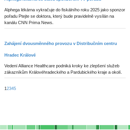
Alphega lékárna vykračuje do fiskálního roku 2025 jako sponzor
pořadu Ptejte se doktora, který bude pravidelně vysílán na
kanálu CNN Prima News.
Zahájení dvousměnného provozu v Distribučním centru
Hradec Králové
Vedení Alliance Healthcare podniká kroky ke zlepšení služeb
zákazníkům Královéhradeckého a Pardubického kraje a okolí.
1
2
3
4
5