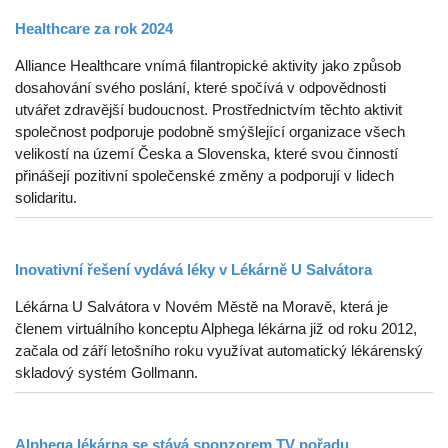
Healthcare za rok 2024
Alliance Healthcare vnímá filantropické aktivity jako způsob
dosahování svého poslání, které spočívá v odpovědnosti
utvářet zdravější budoucnost. Prostřednictvím těchto aktivit
společnost podporuje podobně smýšlející organizace všech
velikostí na území Česka a Slovenska, které svou činností
přinášejí pozitivní společenské změny a podporují v lidech
solidaritu.
Inovativní řešení vydává léky v Lékárně U Salvátora
Lékárna U Salvátora v Novém Městě na Moravě, která je
členem virtuálního konceptu Alphega lékárna již od roku 2012,
začala od září letošního roku využívat automatický lékárenský
skladový systém Gollmann.
Alphega lékárna se stává sponzorem TV pořadu