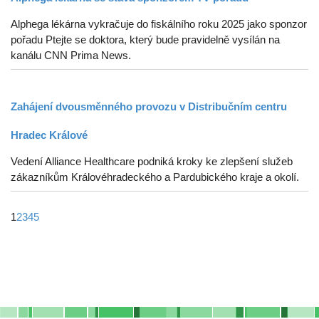
Alphega lékárna vykračuje do fiskálního roku 2025 jako sponzor
pořadu Ptejte se doktora, který bude pravidelně vysílán na
kanálu CNN Prima News.
Zahájení dvousměnného provozu v Distribučním centru
Hradec Králové
Vedení Alliance Healthcare podniká kroky ke zlepšení služeb
zákazníkům Královéhradeckého a Pardubického kraje a okolí.
1
2
3
4
5