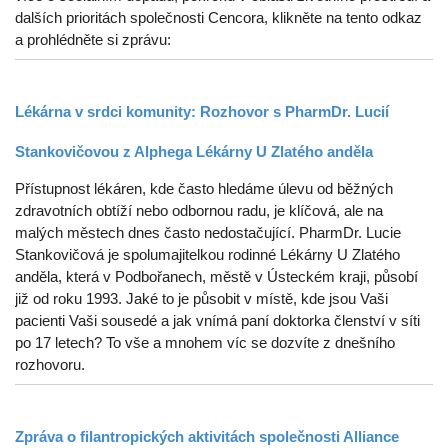
dalších prioritách společnosti Cencora, klikněte na tento odkaz
a prohlédněte si zprávu:
Lékárna v srdci komunity: Rozhovor s PharmDr. Lucií
Stankovičovou z Alphega Lékárny U Zlatého anděla
Přístupnost lékáren, kde často hledáme úlevu od běžných
zdravotních obtíží nebo odbornou radu, je klíčová, ale na
malých městech dnes často nedostačující. PharmDr. Lucie
Stankovičová je spolumajitelkou rodinné Lékárny U Zlatého
anděla, která v Podbořanech, městě v Ústeckém kraji, působí
již od roku 1993. Jaké to je působit v místě, kde jsou Vaši
pacienti Vaši sousedé a jak vnímá paní doktorka členství v síti
po 17 letech? To vše a mnohem víc se dozvíte z dnešního
rozhovoru.
Zpráva o filantropických aktivitách společnosti Alliance