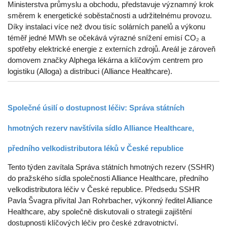
Ministerstva průmyslu a obchodu, představuje významný krok
směrem k energetické soběstačnosti a udržitelnému provozu.
Díky instalaci více než dvou tisíc solárních panelů a výkonu
téměř jedné MWh se očekává výrazné snížení emisí CO₂ a
spotřeby elektrické energie z externích zdrojů. Areál je zároveň
domovem značky Alphega lékárna a klíčovým centrem pro
logistiku (Alloga) a distribuci (Alliance Healthcare).
Společné úsilí o dostupnost léčiv: Správa státních
hmotných rezerv navštívila sídlo Alliance Healthcare,
předního velkodistributora léků v České republice
Tento týden zavítala Správa státních hmotných rezerv (SSHR)
do pražského sídla společnosti Alliance Healthcare, předního
velkodistributora léčiv v České republice. Předsedu SSHR
Pavla Švagra přivítal Jan Rohrbacher, výkonný ředitel Alliance
Healthcare, aby společně diskutovali o strategii zajištění
dostupnosti klíčových léčiv pro české zdravotnictví.