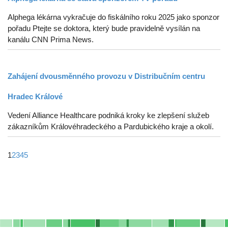
Alphega lékárna vykračuje do fiskálního roku 2025 jako sponzor
pořadu Ptejte se doktora, který bude pravidelně vysílán na
kanálu CNN Prima News.
Zahájení dvousměnného provozu v Distribučním centru
Hradec Králové
Vedení Alliance Healthcare podniká kroky ke zlepšení služeb
zákazníkům Královéhradeckého a Pardubického kraje a okolí.
1
2
3
4
5