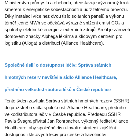
Ministerstva průmyslu a obchodu, představuje významný krok
směrem k energetické soběstačnosti a udržitelnému provozu.
Díky instalaci více než dvou tisíc solárních panelů a výkonu
téměř jedné MWh se očekává výrazné snížení emisí CO₂ a
spotřeby elektrické energie z externích zdrojů. Areál je zároveň
domovem značky Alphega lékárna a klíčovým centrem pro
logistiku (Alloga) a distribuci (Alliance Healthcare).
Společné úsilí o dostupnost léčiv: Správa státních
hmotných rezerv navštívila sídlo Alliance Healthcare,
předního velkodistributora léků v České republice
Tento týden zavítala Správa státních hmotných rezerv (SSHR)
do pražského sídla společnosti Alliance Healthcare, předního
velkodistributora léčiv v České republice. Předsedu SSHR
Pavla Švagra přivítal Jan Rohrbacher, výkonný ředitel Alliance
Healthcare, aby společně diskutovali o strategii zajištění
dostupnosti klíčových léčiv pro české zdravotnictví.