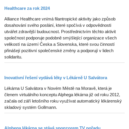
Healthcare za rok 2024
Alliance Healthcare vnímá filantropické aktivity jako způsob
dosahování svého poslání, které spočívá v odpovědnosti
utvářet zdravější budoucnost. Prostřednictvím těchto aktivit
společnost podporuje podobně smýšlející organizace všech
velikostí na území Česka a Slovenska, které svou činností
přinášejí pozitivní společenské změny a podporují v lidech
solidaritu.
Inovativní řešení vydává léky v Lékárně U Salvátora
Lékárna U Salvátora v Novém Městě na Moravě, která je
členem virtuálního konceptu Alphega lékárna již od roku 2012,
začala od září letošního roku využívat automatický lékárenský
skladový systém Gollmann.
Alphega lékárna se stává sponzorem TV pořadu