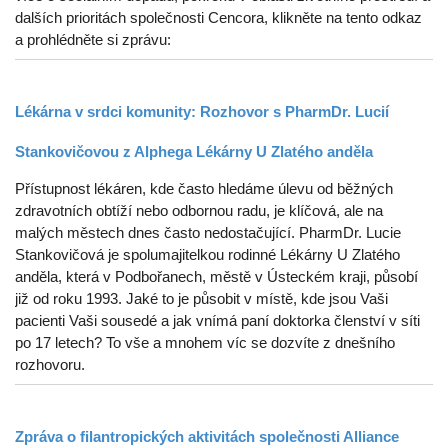
dalších prioritách společnosti Cencora, klikněte na tento odkaz
a prohlédněte si zprávu:
Lékárna v srdci komunity: Rozhovor s PharmDr. Lucií
Stankovičovou z Alphega Lékárny U Zlatého anděla
Přístupnost lékáren, kde často hledáme úlevu od běžných
zdravotních obtíží nebo odbornou radu, je klíčová, ale na
malých městech dnes často nedostačující. PharmDr. Lucie
Stankovičová je spolumajitelkou rodinné Lékárny U Zlatého
anděla, která v Podbořanech, městě v Ústeckém kraji, působí
již od roku 1993. Jaké to je působit v místě, kde jsou Vaši
pacienti Vaši sousedé a jak vnímá paní doktorka členství v síti
po 17 letech? To vše a mnohem víc se dozvíte z dnešního
rozhovoru.
Zpráva o filantropických aktivitách společnosti Alliance