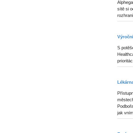
Alphega
sítě si 
rozhraní
Výroční
S potěš
Healthca
prioritá
Lékárna
Přístupn
městech
Podbořan
jak vním