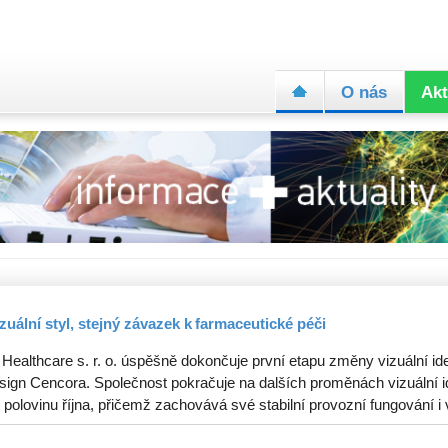
O nás
Akt
zuální styl, stejný závazek k farmaceutické péči
 Healthcare s. r. o. úspěšně dokončuje první etapu změny vizuální ide
sign Cencora. Společnost pokračuje na dalších proměnách vizuální id
 polovinu října, přičemž zachovává své stabilní provozní fungování i