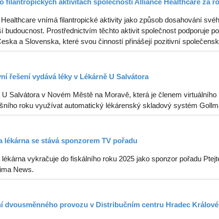
o filantropických aktivitách společnosti Alliance Healthcare za r
 Healthcare vnímá filantropické aktivity jako způsob dosahování svéh
í budoucnost. Prostřednictvím těchto aktivit společnost podporuje p
ska a Slovenska, které svou činností přinášejí pozitivní společenské
vní řešení vydává léky v Lékárně U Salvátora
 U Salvátora v Novém Městě na Moravě, která je členem virtuálního k
tošního roku využívat automatický lékárenský skladový systém Gollm
 lékárna se stává sponzorem TV pořadu
lékárna vykračuje do fiskálního roku 2025 jako sponzor pořadu Ptejt
ima News.
í dvousměnného provozu v Distribučním centru Hradec Králové