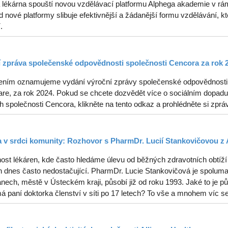
 lékárna spouští novou vzdělávací platformu Alphega akademie v rám
od nové platformy slibuje efektivnější a žádanější formu vzdělávání, kt
.
 zpráva společenské odpovědnosti společnosti Cencora za rok 
ením oznamujeme vydání výroční zprávy společenské odpovědnosti s
re, za rok 2024. Pokud se chcete dozvědět více o sociálním dopadu, 
ch společnosti Cencora, klikněte na tento odkaz a prohlédněte si zprá
 v srdci komunity: Rozhovor s PharmDr. Lucií Stankovičovou z 
ost lékáren, kde často hledáme úlevu od běžných zdravotních obtíží 
 dnes často nedostačující. PharmDr. Lucie Stankovičová je spolumaji
ech, městě v Ústeckém kraji, působí již od roku 1993. Jaké to je půs
á paní doktorka členství v síti po 17 letech? To vše a mnohem víc s