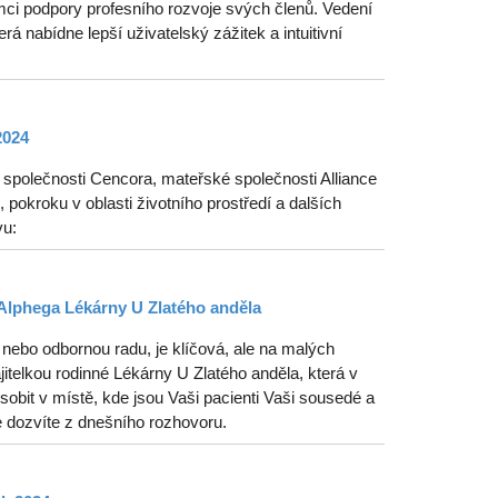
ci podpory profesního rozvoje svých členů. Vedení
erá nabídne lepší uživatelský zážitek a intuitivní
2024
polečnosti Cencora, mateřské společnosti Alliance
pokroku v oblasti životního prostředí a dalších
vu:
Alphega Lékárny U Zlatého anděla
nebo odbornou radu, je klíčová, ale na malých
telkou rodinné Lékárny U Zlatého anděla, která v
obit v místě, kde jsou Vaši pacienti Vaši sousedé a
e dozvíte z dnešního rozhovoru.