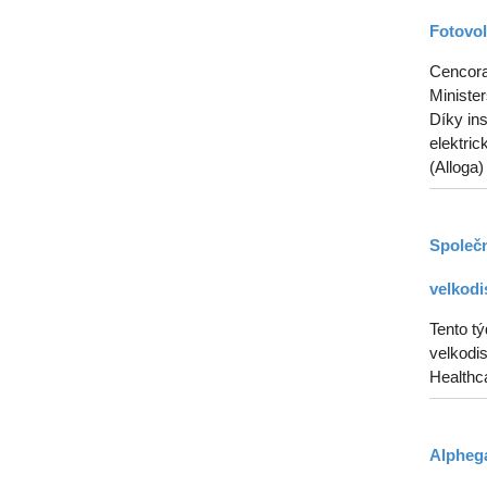
Fotovol
Cencora 
Ministe
Díky in
elektric
(Alloga)
Společn
velkodi
Tento t
velkodis
Healthca
Alphega