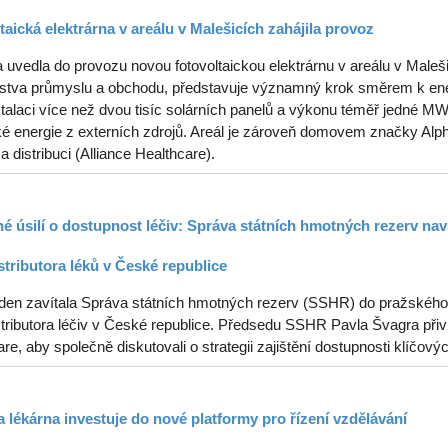
taická elektrárna v areálu v Malešicích zahájila provoz
uvedla do provozu novou fotovoltaickou elektrárnu v areálu v Malešic
rstva průmyslu a obchodu, představuje významný krok směrem k ener
stalaci více než dvou tisíc solárních panelů a výkonu téměř jedné 
ké energie z externích zdrojů. Areál je zároveň domovem značky Alph
 a distribuci (Alliance Healthcare).
é úsilí o dostupnost léčiv: Správa státních hmotných rezerv navš
stributora léků v České republice
ýden zavítala Správa státních hmotných rezerv (SSHR) do pražského s
tributora léčiv v České republice. Předsedu SSHR Pavla Švagra přiví
re, aby společně diskutovali o strategii zajištění dostupnosti klíčový
 lékárna investuje do nové platformy pro řízení vzdělávání