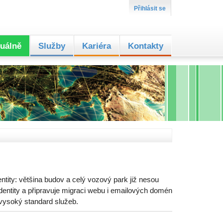
Přihlásit se
uálně
Služby
Kariéra
Kontakty
ntity: většina budov a celý vozový park již nesou
entity a připravuje migraci webu i emailových domén
 vysoký standard služeb.