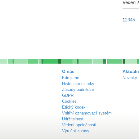
Vedení 
1
2
3
4
5
O nás
Aktuáln
Kdo jsme
Novinky
Historické milníky
Zásady podnikání
GDPR
Cookies
Etický kodex
Vnitřní oznamovací systém
Udržitelnost
Vedení společnosti
Výroční zprávy