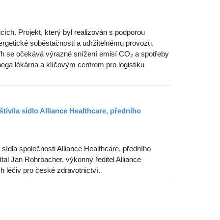
ích. Projekt, který byl realizován s podporou
getické soběstačnosti a udržitelnému provozu.
MWh se očekává výrazné snížení emisí CO₂ a spotřeby
ega lékárna a klíčovým centrem pro logistiku
tívila sídlo Alliance Healthcare, předního
ídla společnosti Alliance Healthcare, předního
tal Jan Rohrbacher, výkonný ředitel Alliance
ch léčiv pro české zdravotnictví.