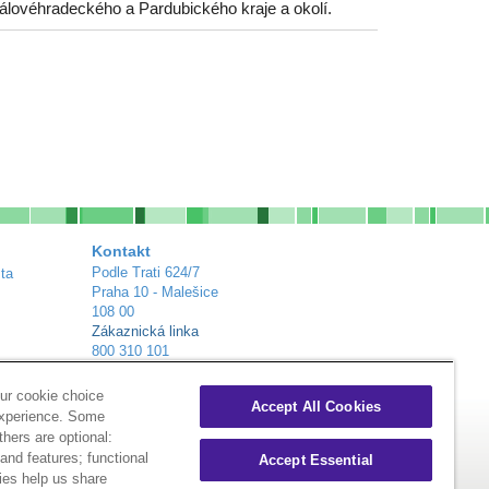
álovéhradeckého a Pardubického kraje a okolí.
Kontakt
Podle Trati 624/7
ta
Praha 10 - Malešice
108 00
Zákaznická linka
800 310 101
info@alliance-healthcare.cz
+
Distribuční centra
ur cookie choice
Accept All Cookies
experience. Some
thers are optional:
nd features; functional
Accept Essential
ies help us share