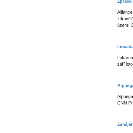
Zpráva 
Alliance
zdravějš
území Če
Inovati
Lékárna
září le
Alphega
Alphega 
CNN Pr
Zahájen