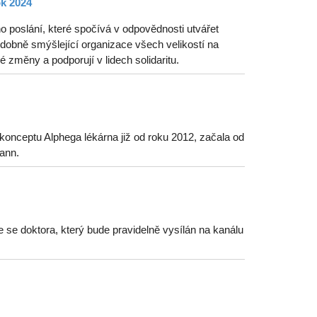
ok 2024
o poslání, které spočívá v odpovědnosti utvářet
odobně smýšlející organizace všech velikostí na
 změny a podporují v lidech solidaritu.
onceptu Alphega lékárna již od roku 2012, začala od
ann.
e se doktora, který bude pravidelně vysílán na kanálu