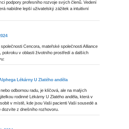
ci podpory profesního rozvoje svých členů. Vedení
erá nabídne lepší uživatelský zážitek a intuitivní
2024
polečnosti Cencora, mateřské společnosti Alliance
pokroku v oblasti životního prostředí a dalších
vu:
Alphega Lékárny U Zlatého anděla
nebo odbornou radu, je klíčová, ale na malých
telkou rodinné Lékárny U Zlatého anděla, která v
obit v místě, kde jsou Vaši pacienti Vaši sousedé a
e dozvíte z dnešního rozhovoru.