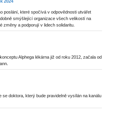
ok 2024
o poslání, které spočívá v odpovědnosti utvářet
odobně smýšlející organizace všech velikostí na
 změny a podporují v lidech solidaritu.
onceptu Alphega lékárna již od roku 2012, začala od
ann.
e se doktora, který bude pravidelně vysílán na kanálu