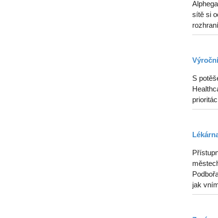
Alphega
sítě si 
rozhraní
Výroční
S potěš
Healthca
prioritá
Lékárna
Přístupn
městech
Podbořan
jak vním