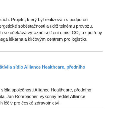
ích. Projekt, který byl realizován s podporou
getické soběstačnosti a udržitelnému provozu.
MWh se očekává výrazné snížení emisí CO₂ a spotřeby
ega lékárna a klíčovým centrem pro logistiku
tívila sídlo Alliance Healthcare, předního
ídla společnosti Alliance Healthcare, předního
tal Jan Rohrbacher, výkonný ředitel Alliance
ch léčiv pro české zdravotnictví.