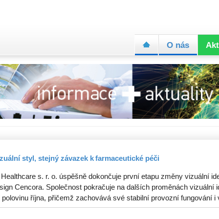
O nás
Akt
zuální styl, stejný závazek k farmaceutické péči
 Healthcare s. r. o. úspěšně dokončuje první etapu změny vizuální ide
sign Cencora. Společnost pokračuje na dalších proměnách vizuální id
 polovinu října, přičemž zachovává své stabilní provozní fungování i