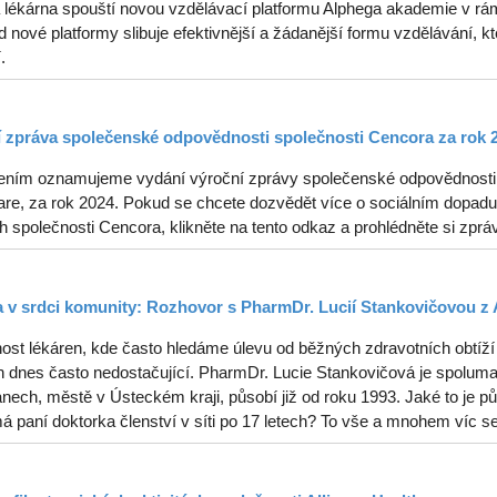
 lékárna spouští novou vzdělávací platformu Alphega akademie v rám
od nové platformy slibuje efektivnější a žádanější formu vzdělávání, kt
.
 zpráva společenské odpovědnosti společnosti Cencora za rok 
ením oznamujeme vydání výroční zprávy společenské odpovědnosti s
re, za rok 2024. Pokud se chcete dozvědět více o sociálním dopadu, 
ch společnosti Cencora, klikněte na tento odkaz a prohlédněte si zprá
 v srdci komunity: Rozhovor s PharmDr. Lucií Stankovičovou z 
ost lékáren, kde často hledáme úlevu od běžných zdravotních obtíží 
 dnes často nedostačující. PharmDr. Lucie Stankovičová je spolumaji
ech, městě v Ústeckém kraji, působí již od roku 1993. Jaké to je půs
á paní doktorka členství v síti po 17 letech? To vše a mnohem víc s