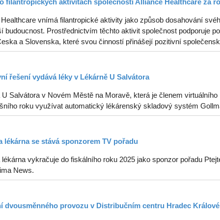
o filantropických aktivitách společnosti Alliance Healthcare za r
 Healthcare vnímá filantropické aktivity jako způsob dosahování svéh
í budoucnost. Prostřednictvím těchto aktivit společnost podporuje p
ska a Slovenska, které svou činností přinášejí pozitivní společenské
vní řešení vydává léky v Lékárně U Salvátora
 U Salvátora v Novém Městě na Moravě, která je členem virtuálního k
tošního roku využívat automatický lékárenský skladový systém Gollm
 lékárna se stává sponzorem TV pořadu
lékárna vykračuje do fiskálního roku 2025 jako sponzor pořadu Ptejt
ima News.
í dvousměnného provozu v Distribučním centru Hradec Králové