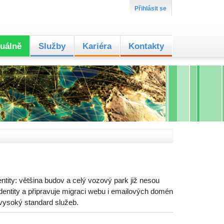
Přihlásit se
uálně
Služby
Kariéra
Kontakty
ntity: většina budov a celý vozový park již nesou
entity a připravuje migraci webu i emailových domén
 vysoký standard služeb.