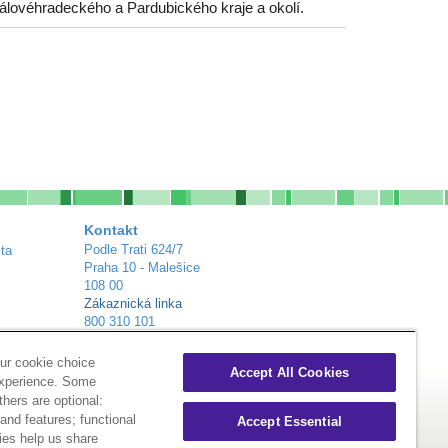
álovéhradeckého a Pardubického kraje a okolí.
Kontakt
Podle Trati 624/7
ta
Praha 10 - Malešice
108 00
Zákaznická linka
800 310 101
info@alliance-healthcare.cz
+
Distribuční centra
ur cookie choice
Accept All Cookies
experience. Some
thers are optional:
nd features; functional
Accept Essential
ies help us share