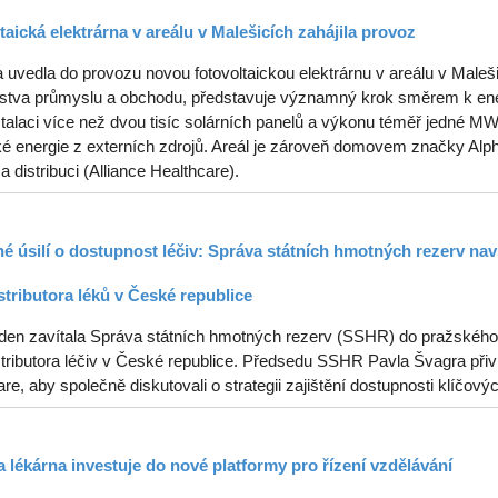
taická elektrárna v areálu v Malešicích zahájila provoz
uvedla do provozu novou fotovoltaickou elektrárnu v areálu v Malešic
rstva průmyslu a obchodu, představuje významný krok směrem k ener
stalaci více než dvou tisíc solárních panelů a výkonu téměř jedné 
ké energie z externích zdrojů. Areál je zároveň domovem značky Alph
 a distribuci (Alliance Healthcare).
é úsilí o dostupnost léčiv: Správa státních hmotných rezerv navš
stributora léků v České republice
ýden zavítala Správa státních hmotných rezerv (SSHR) do pražského s
tributora léčiv v České republice. Předsedu SSHR Pavla Švagra přiví
re, aby společně diskutovali o strategii zajištění dostupnosti klíčový
 lékárna investuje do nové platformy pro řízení vzdělávání