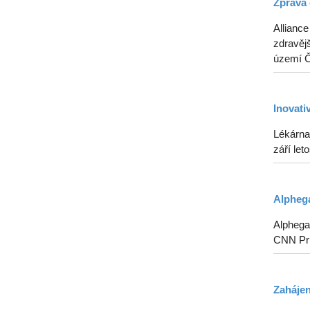
Zpráva 
Alliance
zdravějš
území Če
Inovati
Lékárna
září le
Alphega
Alphega 
CNN Pr
Zahájen