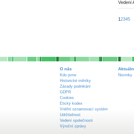
Vedení 
1
2
3
4
5
O nás
Aktuáln
Kdo jsme
Novinky
Historické milníky
Zásady podnikání
GDPR
Cookies
Etický kodex
Vnitřní oznamovací systém
Udržitelnost
Vedení společnosti
Výroční zprávy