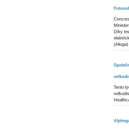
Fotovol
Cencora 
Ministe
Díky in
elektric
(Alloga)
Společn
velkodi
Tento t
velkodis
Healthca
Alphega