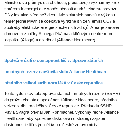
Ministerstva průmyslu a obchodu, představuje významný krok
směrem k energetické soběstačnosti a udržitelnému provozu.
Díky instalaci více než dvou tisíc solárních panelů a výkonu
téměř jedné MWh se očekává výrazné snížení emisí CO₂ a
spotřeby elektrické energie z externích zdrojů. Areál je zároveň
domovem značky Alphega lékárna a klíčovým centrem pro
logistiku (Alloga) a distribuci (Alliance Healthcare).
Společné úsilí o dostupnost léčiv: Správa státních
hmotných rezerv navštívila sídlo Alliance Healthcare,
předního velkodistributora léků v České republice
Tento týden zavítala Správa státních hmotných rezerv (SSHR)
do pražského sídla společnosti Alliance Healthcare, předního
velkodistributora léčiv v České republice. Předsedu SSHR
Pavla Švagra přivítal Jan Rohrbacher, výkonný ředitel Alliance
Healthcare, aby společně diskutovali o strategii zajištění
dostupnosti klíčových léčiv pro české zdravotnictví.