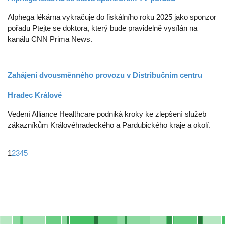
Alphega lékárna vykračuje do fiskálního roku 2025 jako sponzor
pořadu Ptejte se doktora, který bude pravidelně vysílán na
kanálu CNN Prima News.
Zahájení dvousměnného provozu v Distribučním centru
Hradec Králové
Vedení Alliance Healthcare podniká kroky ke zlepšení služeb
zákazníkům Královéhradeckého a Pardubického kraje a okolí.
1
2
3
4
5