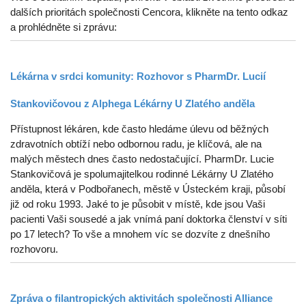
dalších prioritách společnosti Cencora, klikněte na tento odkaz
a prohlédněte si zprávu:
Lékárna v srdci komunity: Rozhovor s PharmDr. Lucií
Stankovičovou z Alphega Lékárny U Zlatého anděla
Přístupnost lékáren, kde často hledáme úlevu od běžných
zdravotních obtíží nebo odbornou radu, je klíčová, ale na
malých městech dnes často nedostačující. PharmDr. Lucie
Stankovičová je spolumajitelkou rodinné Lékárny U Zlatého
anděla, která v Podbořanech, městě v Ústeckém kraji, působí
již od roku 1993. Jaké to je působit v místě, kde jsou Vaši
pacienti Vaši sousedé a jak vnímá paní doktorka členství v síti
po 17 letech? To vše a mnohem víc se dozvíte z dnešního
rozhovoru.
Zpráva o filantropických aktivitách společnosti Alliance