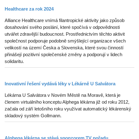
Healthcare za rok 2024
Alliance Healthcare vnímá filantropické aktivity jako způsob
dosahování svého poslání, které spočívá v odpovědnosti
utvářet zdravější budoucnost. Prostřednictvím těchto aktivit
společnost podporuje podobně smýšlející organizace všech
velikostí na území Česka a Slovenska, které svou činností
přinášejí pozitivní společenské změny a podporují v lidech
solidaritu.
Inovativní řešení vydává léky v Lékárně U Salvátora
Lékárna U Salvátora v Novém Městě na Moravě, která je
členem virtuálního konceptu Alphega lékárna již od roku 2012,
začala od září letošního roku využívat automatický lékárenský
skladový systém Gollmann.
Alphega lékárna se stává sponzorem TV pořadu