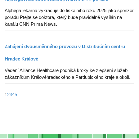
Alphega lékárna vykračuje do fiskálního roku 2025 jako sponzor
pořadu Ptejte se doktora, který bude pravidelně vysílán na
kanálu CNN Prima News.
Zahájení dvousměnného provozu v Distribučním centru
Hradec Králové
Vedení Alliance Healthcare podniká kroky ke zlepšení služeb
zákazníkům Královéhradeckého a Pardubického kraje a okolí.
1
2
3
4
5