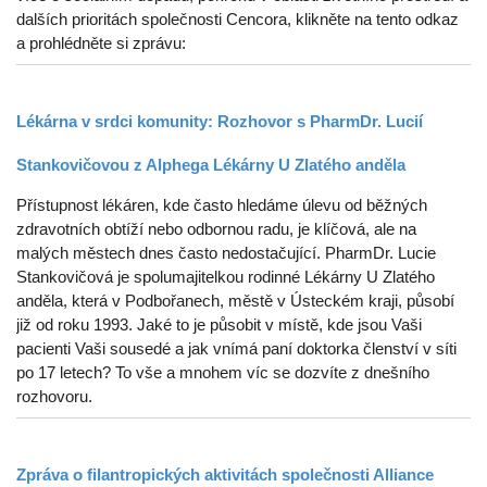
dalších prioritách společnosti Cencora, klikněte na tento odkaz
a prohlédněte si zprávu:
Lékárna v srdci komunity: Rozhovor s PharmDr. Lucií
Stankovičovou z Alphega Lékárny U Zlatého anděla
Přístupnost lékáren, kde často hledáme úlevu od běžných
zdravotních obtíží nebo odbornou radu, je klíčová, ale na
malých městech dnes často nedostačující. PharmDr. Lucie
Stankovičová je spolumajitelkou rodinné Lékárny U Zlatého
anděla, která v Podbořanech, městě v Ústeckém kraji, působí
již od roku 1993. Jaké to je působit v místě, kde jsou Vaši
pacienti Vaši sousedé a jak vnímá paní doktorka členství v síti
po 17 letech? To vše a mnohem víc se dozvíte z dnešního
rozhovoru.
Zpráva o filantropických aktivitách společnosti Alliance