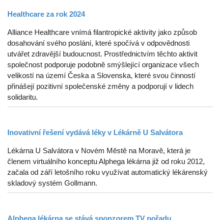
Healthcare za rok 2024
Alliance Healthcare vnímá filantropické aktivity jako způsob
dosahování svého poslání, které spočívá v odpovědnosti
utvářet zdravější budoucnost. Prostřednictvím těchto aktivit
společnost podporuje podobně smýšlející organizace všech
velikostí na území Česka a Slovenska, které svou činností
přinášejí pozitivní společenské změny a podporují v lidech
solidaritu.
Inovativní řešení vydává léky v Lékárně U Salvátora
Lékárna U Salvátora v Novém Městě na Moravě, která je
členem virtuálního konceptu Alphega lékárna již od roku 2012,
začala od září letošního roku využívat automatický lékárenský
skladový systém Gollmann.
Alphega lékárna se stává sponzorem TV pořadu