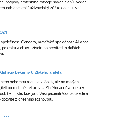
ci podpory profesního rozvoje svých členů. Vedení
erá nabídne lepší uživatelský zážitek a intuitivní
2024
polečnosti Cencora, mateřské společnosti Alliance
pokroku v oblasti životního prostředí a dalších
vu:
Alphega Lékárny U Zlatého anděla
nebo odbornou radu, je klíčová, ale na malých
telkou rodinné Lékárny U Zlatého anděla, která v
obit v místě, kde jsou Vaši pacienti Vaši sousedé a
e dozvíte z dnešního rozhovoru.