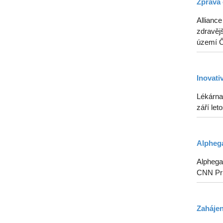
Zpráva 
Alliance
zdravějš
území Če
Inovati
Lékárna
září le
Alphega
Alphega 
CNN Pr
Zahájen