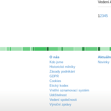
Vedení 
1
2
3
4
5
O nás
Aktuáln
Kdo jsme
Novinky
Historické milníky
Zásady podnikání
GDPR
Cookies
Etický kodex
Vnitřní oznamovací systém
Udržitelnost
Vedení společnosti
Výroční zprávy