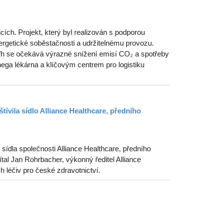
ích. Projekt, který byl realizován s podporou
getické soběstačnosti a udržitelnému provozu.
MWh se očekává výrazné snížení emisí CO₂ a spotřeby
ega lékárna a klíčovým centrem pro logistiku
tívila sídlo Alliance Healthcare, předního
ídla společnosti Alliance Healthcare, předního
tal Jan Rohrbacher, výkonný ředitel Alliance
ch léčiv pro české zdravotnictví.