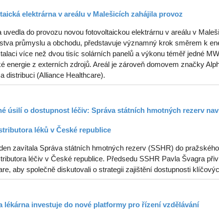
taická elektrárna v areálu v Malešicích zahájila provoz
uvedla do provozu novou fotovoltaickou elektrárnu v areálu v Malešic
rstva průmyslu a obchodu, představuje významný krok směrem k ener
stalaci více než dvou tisíc solárních panelů a výkonu téměř jedné 
ké energie z externích zdrojů. Areál je zároveň domovem značky Alph
 a distribuci (Alliance Healthcare).
é úsilí o dostupnost léčiv: Správa státních hmotných rezerv navš
stributora léků v České republice
ýden zavítala Správa státních hmotných rezerv (SSHR) do pražského s
tributora léčiv v České republice. Předsedu SSHR Pavla Švagra přiví
re, aby společně diskutovali o strategii zajištění dostupnosti klíčový
 lékárna investuje do nové platformy pro řízení vzdělávání