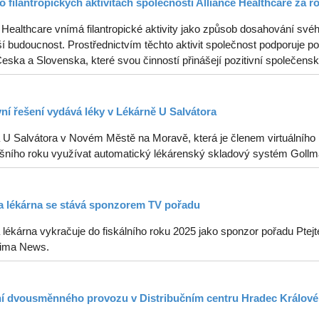
o filantropických aktivitách společnosti Alliance Healthcare za r
 Healthcare vnímá filantropické aktivity jako způsob dosahování svéh
í budoucnost. Prostřednictvím těchto aktivit společnost podporuje p
ska a Slovenska, které svou činností přinášejí pozitivní společenské
vní řešení vydává léky v Lékárně U Salvátora
 U Salvátora v Novém Městě na Moravě, která je členem virtuálního k
tošního roku využívat automatický lékárenský skladový systém Gollm
 lékárna se stává sponzorem TV pořadu
lékárna vykračuje do fiskálního roku 2025 jako sponzor pořadu Ptejt
ima News.
í dvousměnného provozu v Distribučním centru Hradec Králové