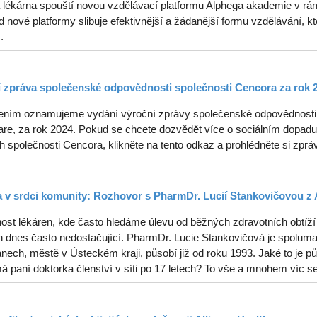
 lékárna spouští novou vzdělávací platformu Alphega akademie v rám
od nové platformy slibuje efektivnější a žádanější formu vzdělávání, kt
.
 zpráva společenské odpovědnosti společnosti Cencora za rok 
ením oznamujeme vydání výroční zprávy společenské odpovědnosti s
re, za rok 2024. Pokud se chcete dozvědět více o sociálním dopadu, 
ch společnosti Cencora, klikněte na tento odkaz a prohlédněte si zprá
 v srdci komunity: Rozhovor s PharmDr. Lucií Stankovičovou z 
ost lékáren, kde často hledáme úlevu od běžných zdravotních obtíží 
 dnes často nedostačující. PharmDr. Lucie Stankovičová je spolumaji
ech, městě v Ústeckém kraji, působí již od roku 1993. Jaké to je půs
á paní doktorka členství v síti po 17 letech? To vše a mnohem víc s