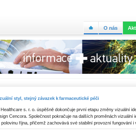
O nás
Akt
zuální styl, stejný závazek k farmaceutické péči
 Healthcare s. r. o. úspěšně dokončuje první etapu změny vizuální ide
sign Cencora. Společnost pokračuje na dalších proměnách vizuální id
 polovinu října, přičemž zachovává své stabilní provozní fungování i