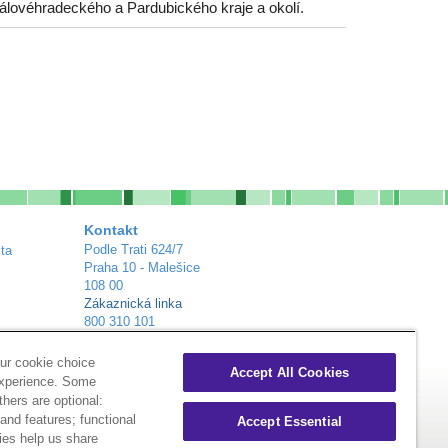
álovéhradeckého a Pardubického kraje a okolí.
Kontakt
Podle Trati 624/7
ta
Praha 10 - Malešice
108 00
Zákaznická linka
800 310 101
info@alliance-healthcare.cz
+
Distribuční centra
ur cookie choice
Accept All Cookies
experience. Some
thers are optional:
nd features; functional
Accept Essential
ies help us share