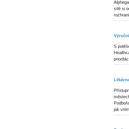
Alphega
sítě si 
rozhraní
Výroční
S potěš
Healthca
prioritá
Lékárna
Přístupn
městech
Podbořan
jak vním