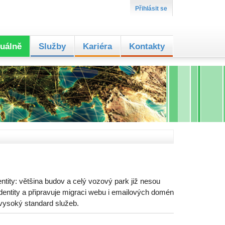
Přihlásit se
uálně
Služby
Kariéra
Kontakty
ntity: většina budov a celý vozový park již nesou
entity a připravuje migraci webu i emailových domén
 vysoký standard služeb.