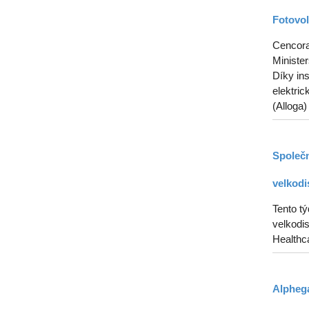
Fotovol
Cencora 
Ministe
Díky in
elektric
(Alloga)
Společn
velkodi
Tento t
velkodis
Healthca
Alphega