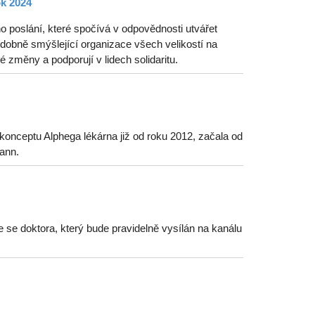
ok 2024
o poslání, které spočívá v odpovědnosti utvářet
odobně smýšlející organizace všech velikostí na
 změny a podporují v lidech solidaritu.
onceptu Alphega lékárna již od roku 2012, začala od
ann.
e se doktora, který bude pravidelně vysílán na kanálu