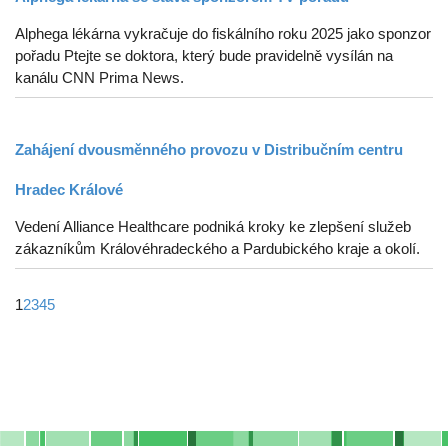
Alphega lékárna vykračuje do fiskálního roku 2025 jako sponzor
pořadu Ptejte se doktora, který bude pravidelně vysílán na
kanálu CNN Prima News.
Zahájení dvousměnného provozu v Distribučním centru
Hradec Králové
Vedení Alliance Healthcare podniká kroky ke zlepšení služeb
zákazníkům Královéhradeckého a Pardubického kraje a okolí.
1
2
3
4
5