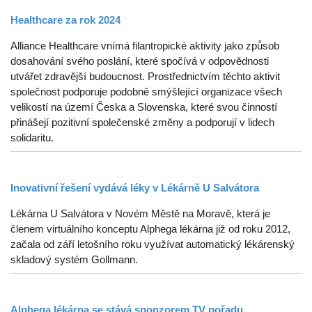
Healthcare za rok 2024
Alliance Healthcare vnímá filantropické aktivity jako způsob
dosahování svého poslání, které spočívá v odpovědnosti
utvářet zdravější budoucnost. Prostřednictvím těchto aktivit
společnost podporuje podobně smýšlející organizace všech
velikostí na území Česka a Slovenska, které svou činností
přinášejí pozitivní společenské změny a podporují v lidech
solidaritu.
Inovativní řešení vydává léky v Lékárně U Salvátora
Lékárna U Salvátora v Novém Městě na Moravě, která je
členem virtuálního konceptu Alphega lékárna již od roku 2012,
začala od září letošního roku využívat automatický lékárenský
skladový systém Gollmann.
Alphega lékárna se stává sponzorem TV pořadu