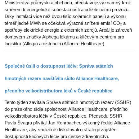
Ministerstva průmyslu a obchodu, představuje významný krok
směrem k energetické soběstačnosti a udržitelnému provozu.
Díky instalaci více než dvou tisíc solárních panelů a výkonu
téměř jedné MWh se očekává výrazné snížení emisí CO₂ a
spotřeby elektrické energie z externích zdrojů. Areál je zároveň
domovem značky Alphega lékárna a klíčovým centrem pro
logistiku (Alloga) a distribuci (Alliance Healthcare).
Společné úsilí o dostupnost léčiv: Správa státních
hmotných rezerv navštívila sídlo Alliance Healthcare,
předního velkodistributora léků v České republice
Tento týden zavítala Správa státních hmotných rezerv (SSHR)
do pražského sídla společnosti Alliance Healthcare, předního
velkodistributora léčiv v České republice. Předsedu SSHR
Pavla Švagra přivítal Jan Rohrbacher, výkonný ředitel Alliance
Healthcare, aby společně diskutovali o strategii zajištění
dostupnosti klíčových léčiv pro české zdravotnictví.