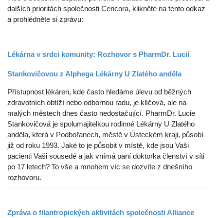
dalších prioritách společnosti Cencora, klikněte na tento odkaz
a prohlédněte si zprávu:
Lékárna v srdci komunity: Rozhovor s PharmDr. Lucií
Stankovičovou z Alphega Lékárny U Zlatého anděla
Přístupnost lékáren, kde často hledáme úlevu od běžných
zdravotních obtíží nebo odbornou radu, je klíčová, ale na
malých městech dnes často nedostačující. PharmDr. Lucie
Stankovičová je spolumajitelkou rodinné Lékárny U Zlatého
anděla, která v Podbořanech, městě v Ústeckém kraji, působí
již od roku 1993. Jaké to je působit v místě, kde jsou Vaši
pacienti Vaši sousedé a jak vnímá paní doktorka členství v síti
po 17 letech? To vše a mnohem víc se dozvíte z dnešního
rozhovoru.
Zpráva o filantropických aktivitách společnosti Alliance