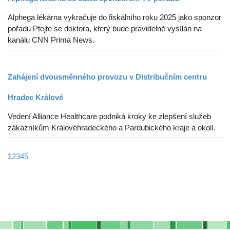
Alphega lékárna vykračuje do fiskálního roku 2025 jako sponzor
pořadu Ptejte se doktora, který bude pravidelně vysílán na
kanálu CNN Prima News.
Zahájení dvousměnného provozu v Distribučním centru
Hradec Králové
Vedení Alliance Healthcare podniká kroky ke zlepšení služeb
zákazníkům Královéhradeckého a Pardubického kraje a okolí.
1
2
3
4
5