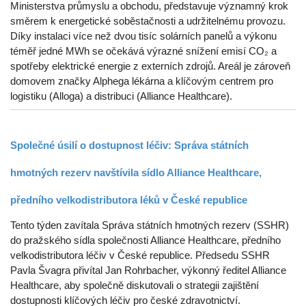
Ministerstva průmyslu a obchodu, představuje významný krok
směrem k energetické soběstačnosti a udržitelnému provozu.
Díky instalaci více než dvou tisíc solárních panelů a výkonu
téměř jedné MWh se očekává výrazné snížení emisí CO₂ a
spotřeby elektrické energie z externích zdrojů. Areál je zároveň
domovem značky Alphega lékárna a klíčovým centrem pro
logistiku (Alloga) a distribuci (Alliance Healthcare).
Společné úsilí o dostupnost léčiv: Správa státních
hmotných rezerv navštívila sídlo Alliance Healthcare,
předního velkodistributora léků v České republice
Tento týden zavítala Správa státních hmotných rezerv (SSHR)
do pražského sídla společnosti Alliance Healthcare, předního
velkodistributora léčiv v České republice. Předsedu SSHR
Pavla Švagra přivítal Jan Rohrbacher, výkonný ředitel Alliance
Healthcare, aby společně diskutovali o strategii zajištění
dostupnosti klíčových léčiv pro české zdravotnictví.