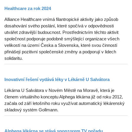
Healthcare za rok 2024
Alliance Healthcare vnímá filantropické aktivity jako způsob
dosahování svého poslání, které spočívá v odpovědnosti
utvářet zdravější budoucnost. Prostřednictvím těchto aktivit
společnost podporuje podobně smýšlející organizace všech
velikostí na území Česka a Slovenska, které svou činností
přinášejí pozitivní společenské změny a podporují v lidech
solidaritu.
Inovativní řešení vydává léky v Lékárně U Salvátora
Lékárna U Salvátora v Novém Městě na Moravě, která je
členem virtuálního konceptu Alphega lékárna již od roku 2012,
začala od září letošního roku využívat automatický lékárenský
skladový systém Gollmann.
Alphega lékárna se stává sponzorem TV pořadu