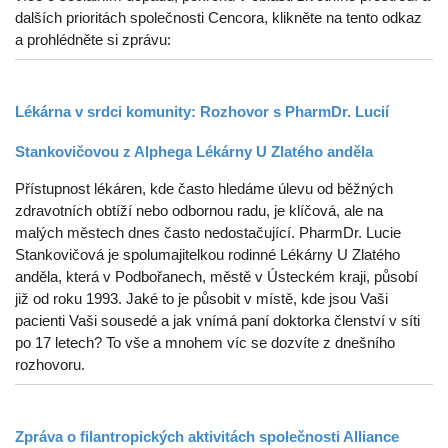
dalších prioritách společnosti Cencora, klikněte na tento odkaz
a prohlédněte si zprávu:
Lékárna v srdci komunity: Rozhovor s PharmDr. Lucií
Stankovičovou z Alphega Lékárny U Zlatého anděla
Přístupnost lékáren, kde často hledáme úlevu od běžných
zdravotních obtíží nebo odbornou radu, je klíčová, ale na
malých městech dnes často nedostačující. PharmDr. Lucie
Stankovičová je spolumajitelkou rodinné Lékárny U Zlatého
anděla, která v Podbořanech, městě v Ústeckém kraji, působí
již od roku 1993. Jaké to je působit v místě, kde jsou Vaši
pacienti Vaši sousedé a jak vnímá paní doktorka členství v síti
po 17 letech? To vše a mnohem víc se dozvíte z dnešního
rozhovoru.
Zpráva o filantropických aktivitách společnosti Alliance