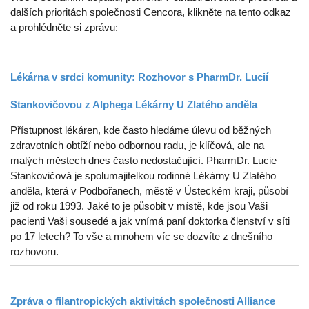
dalších prioritách společnosti Cencora, klikněte na tento odkaz
a prohlédněte si zprávu:
Lékárna v srdci komunity: Rozhovor s PharmDr. Lucií
Stankovičovou z Alphega Lékárny U Zlatého anděla
Přístupnost lékáren, kde často hledáme úlevu od běžných
zdravotních obtíží nebo odbornou radu, je klíčová, ale na
malých městech dnes často nedostačující. PharmDr. Lucie
Stankovičová je spolumajitelkou rodinné Lékárny U Zlatého
anděla, která v Podbořanech, městě v Ústeckém kraji, působí
již od roku 1993. Jaké to je působit v místě, kde jsou Vaši
pacienti Vaši sousedé a jak vnímá paní doktorka členství v síti
po 17 letech? To vše a mnohem víc se dozvíte z dnešního
rozhovoru.
Zpráva o filantropických aktivitách společnosti Alliance