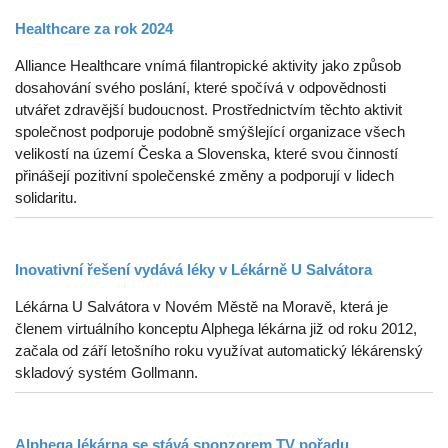
Healthcare za rok 2024
Alliance Healthcare vnímá filantropické aktivity jako způsob
dosahování svého poslání, které spočívá v odpovědnosti
utvářet zdravější budoucnost. Prostřednictvím těchto aktivit
společnost podporuje podobně smýšlející organizace všech
velikostí na území Česka a Slovenska, které svou činností
přinášejí pozitivní společenské změny a podporují v lidech
solidaritu.
Inovativní řešení vydává léky v Lékárně U Salvátora
Lékárna U Salvátora v Novém Městě na Moravě, která je
členem virtuálního konceptu Alphega lékárna již od roku 2012,
začala od září letošního roku využívat automatický lékárenský
skladový systém Gollmann.
Alphega lékárna se stává sponzorem TV pořadu