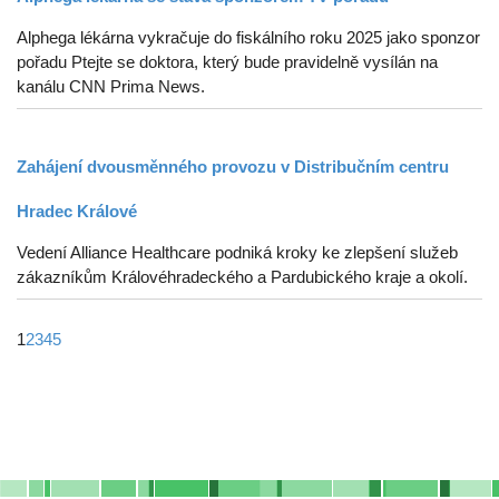
Alphega lékárna vykračuje do fiskálního roku 2025 jako sponzor
pořadu Ptejte se doktora, který bude pravidelně vysílán na
kanálu CNN Prima News.
Zahájení dvousměnného provozu v Distribučním centru
Hradec Králové
Vedení Alliance Healthcare podniká kroky ke zlepšení služeb
zákazníkům Královéhradeckého a Pardubického kraje a okolí.
1
2
3
4
5