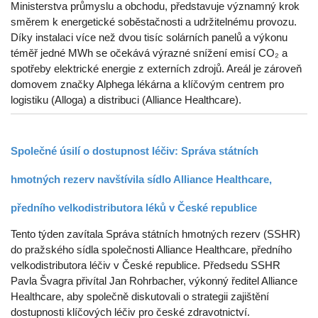
Ministerstva průmyslu a obchodu, představuje významný krok
směrem k energetické soběstačnosti a udržitelnému provozu.
Díky instalaci více než dvou tisíc solárních panelů a výkonu
téměř jedné MWh se očekává výrazné snížení emisí CO₂ a
spotřeby elektrické energie z externích zdrojů. Areál je zároveň
domovem značky Alphega lékárna a klíčovým centrem pro
logistiku (Alloga) a distribuci (Alliance Healthcare).
Společné úsilí o dostupnost léčiv: Správa státních
hmotných rezerv navštívila sídlo Alliance Healthcare,
předního velkodistributora léků v České republice
Tento týden zavítala Správa státních hmotných rezerv (SSHR)
do pražského sídla společnosti Alliance Healthcare, předního
velkodistributora léčiv v České republice. Předsedu SSHR
Pavla Švagra přivítal Jan Rohrbacher, výkonný ředitel Alliance
Healthcare, aby společně diskutovali o strategii zajištění
dostupnosti klíčových léčiv pro české zdravotnictví.