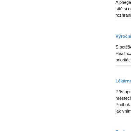
Alphega
sítě si 
rozhraní
Výroční
S potěš
Healthca
prioritá
Lékárna
Přístupn
městech
Podbořan
jak vním