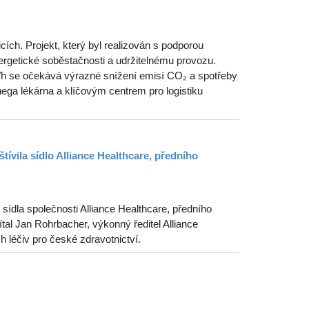
ích. Projekt, který byl realizován s podporou
getické soběstačnosti a udržitelnému provozu.
MWh se očekává výrazné snížení emisí CO₂ a spotřeby
ega lékárna a klíčovým centrem pro logistiku
tívila sídlo Alliance Healthcare, předního
ídla společnosti Alliance Healthcare, předního
tal Jan Rohrbacher, výkonný ředitel Alliance
ch léčiv pro české zdravotnictví.