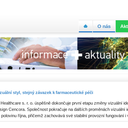
O nás
Akt
zuální styl, stejný závazek k farmaceutické péči
 Healthcare s. r. o. úspěšně dokončuje první etapu změny vizuální ide
sign Cencora. Společnost pokračuje na dalších proměnách vizuální id
 polovinu října, přičemž zachovává své stabilní provozní fungování i