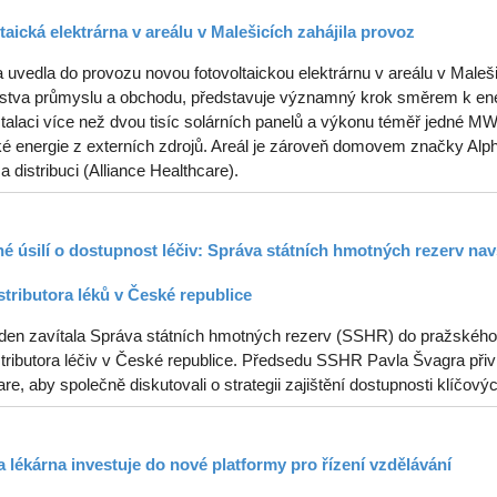
taická elektrárna v areálu v Malešicích zahájila provoz
uvedla do provozu novou fotovoltaickou elektrárnu v areálu v Malešic
rstva průmyslu a obchodu, představuje významný krok směrem k ener
stalaci více než dvou tisíc solárních panelů a výkonu téměř jedné 
ké energie z externích zdrojů. Areál je zároveň domovem značky Alph
 a distribuci (Alliance Healthcare).
é úsilí o dostupnost léčiv: Správa státních hmotných rezerv navš
stributora léků v České republice
ýden zavítala Správa státních hmotných rezerv (SSHR) do pražského s
tributora léčiv v České republice. Předsedu SSHR Pavla Švagra přiví
re, aby společně diskutovali o strategii zajištění dostupnosti klíčový
 lékárna investuje do nové platformy pro řízení vzdělávání