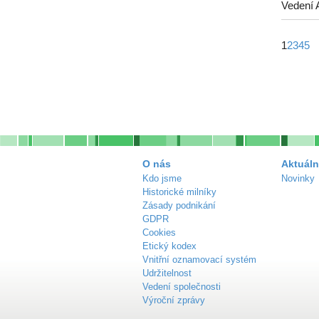
Vedení 
1
2
3
4
5
O nás
Aktuáln
Kdo jsme
Novinky
Historické milníky
Zásady podnikání
GDPR
Cookies
Etický kodex
Vnitřní oznamovací systém
Udržitelnost
Vedení společnosti
Výroční zprávy