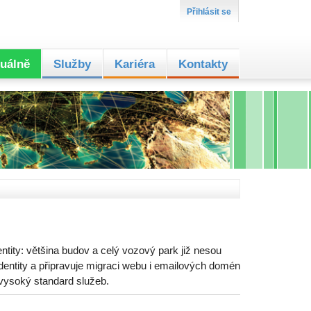
Přihlásit se
uálně
Služby
Kariéra
Kontakty
ntity: většina budov a celý vozový park již nesou
entity a připravuje migraci webu i emailových domén
 vysoký standard služeb.