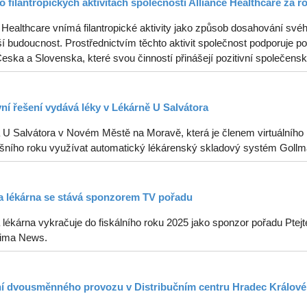
o filantropických aktivitách společnosti Alliance Healthcare za r
 Healthcare vnímá filantropické aktivity jako způsob dosahování svéh
í budoucnost. Prostřednictvím těchto aktivit společnost podporuje p
ska a Slovenska, které svou činností přinášejí pozitivní společenské
vní řešení vydává léky v Lékárně U Salvátora
 U Salvátora v Novém Městě na Moravě, která je členem virtuálního k
tošního roku využívat automatický lékárenský skladový systém Gollm
 lékárna se stává sponzorem TV pořadu
lékárna vykračuje do fiskálního roku 2025 jako sponzor pořadu Ptejt
ima News.
í dvousměnného provozu v Distribučním centru Hradec Králové