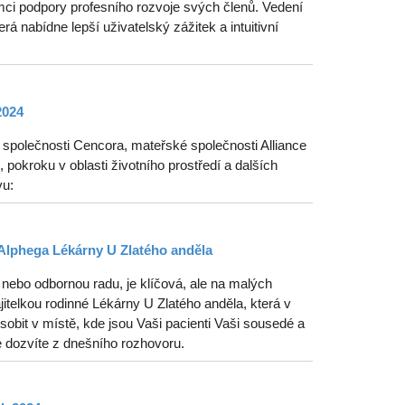
ci podpory profesního rozvoje svých členů. Vedení
erá nabídne lepší uživatelský zážitek a intuitivní
2024
polečnosti Cencora, mateřské společnosti Alliance
pokroku v oblasti životního prostředí a dalších
vu:
Alphega Lékárny U Zlatého anděla
nebo odbornou radu, je klíčová, ale na malých
telkou rodinné Lékárny U Zlatého anděla, která v
obit v místě, kde jsou Vaši pacienti Vaši sousedé a
e dozvíte z dnešního rozhovoru.