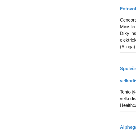
Fotovol
Cencora 
Ministe
Díky in
elektric
(Alloga)
Společn
velkodi
Tento t
velkodis
Healthca
Alphega