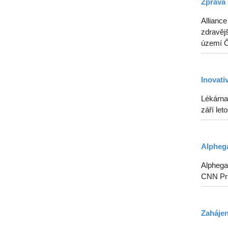
Zpráva 
Alliance
zdravějš
území Če
Inovati
Lékárna
září le
Alphega
Alphega 
CNN Pr
Zahájen