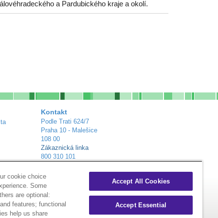
álovéhradeckého a Pardubického kraje a okolí.
Kontakt
Podle Trati 624/7
ta
Praha 10 - Malešice
108 00
Zákaznická linka
800 310 101
info@alliance-healthcare.cz
+
Distribuční centra
ur cookie choice
Accept All Cookies
experience. Some
thers are optional:
nd features; functional
Accept Essential
ies help us share