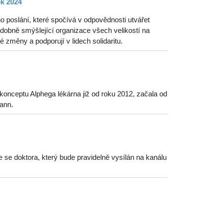
ok 2024
o poslání, které spočívá v odpovědnosti utvářet
odobně smýšlející organizace všech velikostí na
 změny a podporují v lidech solidaritu.
onceptu Alphega lékárna již od roku 2012, začala od
ann.
e se doktora, který bude pravidelně vysílán na kanálu