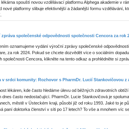
 lékárna spouští novou vzdělávací platformu Alphega akademie v rám
od nové platformy slibuje efektivnější a žádanější formu vzdělávání, kt
.
 zpráva společenské odpovědnosti společnosti Cencora za rok 
ením oznamujeme vydání výroční zprávy společenské odpovědnosti s
re, za rok 2024. Pokud se chcete dozvědět více o sociálním dopadu, 
ch společnosti Cencora, klikněte na tento odkaz a prohlédněte si zprá
 v srdci komunity: Rozhovor s PharmDr. Lucií Stankovičovou z 
ost lékáren, kde často hledáme úlevu od běžných zdravotních obtíží 
 dnes často nedostačující. PharmDr. Lucie Stankovičová je spolumaji
ech, městě v Ústeckém kraji, působí již od roku 1993. Jaké to je půs
á paní doktorka členství v síti po 17 letech? To vše a mnohem víc s