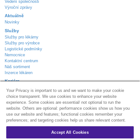
Vedení společnosti
Výroční zprávy
Aktuálně
Novinky
Služby
Služby pro lékárny
Služby pro výrobce
Logistické podmínky
Nemocnice
Kontaktní centrum
Náš sortiment
Inzerce lékáren
Kariéra
Aktuálně volná místa
Your Privacy is important to us and we want to make your cookie
Kontakt
choice transparent. We use cookies to enhance your website
Podle Trati 624/7
experience. Some cookies are essential/ not optional to run the
Praha 10 - Malešice
website. Others are optional: performance cookies show us how you
108 00
use our website and features; functional cookies remember your
Zákaznická linka
800 310 101
preferences; and targeting cookies help us share relevant content.
info@alliance-healthcare.cz
+
Distribuční centra
Accept All Cookies